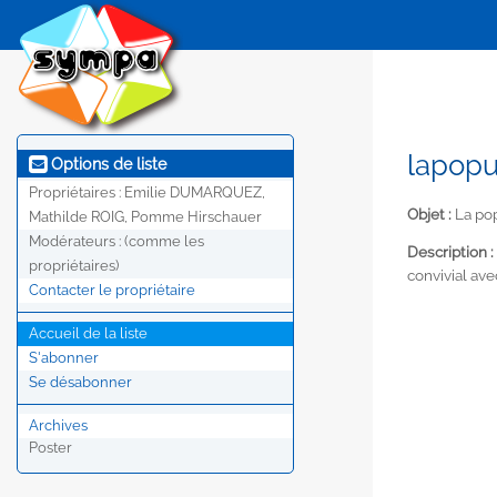
lapopu
Options de liste
Propriétaires :
Emilie DUMARQUEZ,
Objet :
La pop
Mathilde ROIG, Pomme Hirschauer
Modérateurs :
(comme les
Description :
propriétaires)
convivial av
Contacter le propriétaire
Accueil de la liste
S'abonner
Se désabonner
Archives
Poster