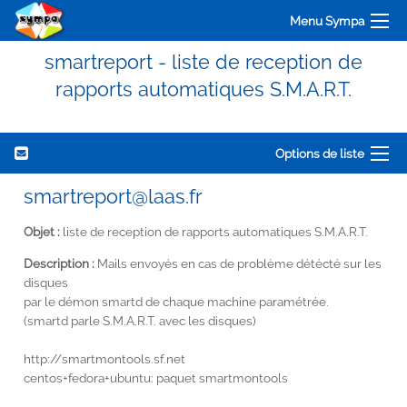
Menu Sympa
smartreport - liste de reception de
rapports automatiques S.M.A.R.T.
Options de liste
smartreport@laas.fr
Objet :
liste de reception de rapports automatiques S.M.A.R.T.
Description :
Mails envoyés en cas de problème détécté sur les
disques
par le démon smartd de chaque machine paramétrée.
(smartd parle S.M.A.R.T. avec les disques)
http://smartmontools.sf.net
centos+fedora+ubuntu: paquet smartmontools